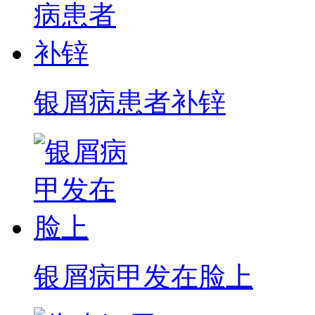
银屑病患者补锌
银屑病甲发在脸上