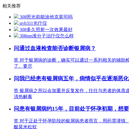
相关推荐
308照光前能涂他克莫司吗
uvb311光疗仪
308多久照射一次效果最好
308nm准分子治疗仪怎么样
问
通过血液检查能否诊断银屑病？
答
对于银屑病的诊断，确实可以通过一系列相关的辅助
了。要尽
问
我已经患有银屑病五年，病情似乎在逐渐恶化
答
银屑病之所以会加重并反复发作，往往与患者的体质
清热解毒
问
患有银屑病约15年，目前处于怀孕初期，想
答
对于正处于怀孕阶段的银屑病患者而言，用药需谨慎。
酸莫米松软