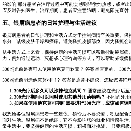
的影响;部分患者在治疗过程中可能会感到轻微灼热感，或者出
应及时告知医生。治疗期间，患者应注意防晒，避免阳光直射
五、银屑病患者的日常护理与生活建议
银屑病患者的日常护理和生活方式对于控制病情至关重要。保
水分，减缓皮肤干燥和瘙痒。避免搔抓皮损部位，因为搔抓会
从生活方式上来看，保持健康的生活习惯可以帮助控制银屑病
力，例如通过运动、冥想或心理咨询等方式，可以帮助减缓病情
308照光前是否可以使用他克莫司软膏？ 答案是否定的。 3
308照光前能涂他克莫司吗？ 答案是通常不建议。您应该咨
308光疗后多久可以涂抹他克莫司？
通常建议在光疗后至
308光疗期间可以同时使用其他外用药物吗？
不同的外用
如果在使用他克莫司期间需要进行308光疗，应该如何调
我想给各位银屑病患者一些建议。确诊后不要恐慌，积极配合
面对生活。银屑病不是绝症，它不会影响您的就业和情感生活
常生活中，要坚持健康的生活习惯，积极面对挑战。 只要积