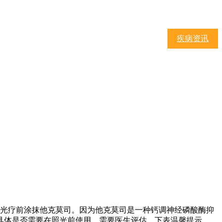
疾病资讯
08光疗前涂抹他克莫司。因为他克莫司是一种钙调神经磷酸酶抑
是否需要在照光前使用，需要医生评估。下表温馨提示...