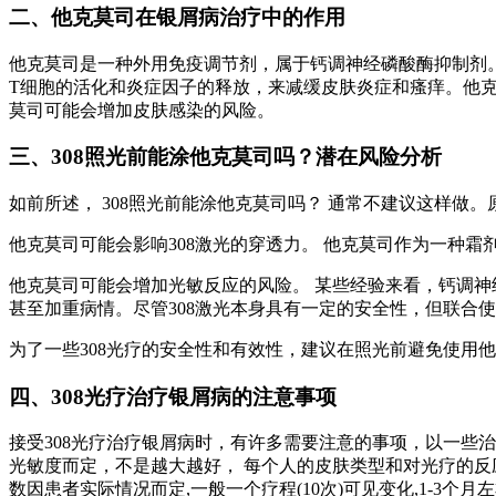
二、他克莫司在银屑病治疗中的作用
他克莫司是一种外用免疫调节剂，属于钙调神经磷酸酶抑制剂
T细胞的活化和炎症因子的释放，来减缓皮肤炎症和瘙痒。他
莫司可能会增加皮肤感染的风险。
三、308照光前能涂他克莫司吗？潜在风险分析
如前所述， 308照光前能涂他克莫司吗？ 通常不建议这样做。
他克莫司可能会影响308激光的穿透力。 他克莫司作为一种
他克莫司可能会增加光敏反应的风险。 某些经验来看，钙调神
甚至加重病情。尽管308激光本身具有一定的安全性，但联合
为了一些308光疗的安全性和有效性，建议在照光前避免使用
四、308光疗治疗银屑病的注意事项
接受308光疗治疗银屑病时，有许多需要注意的事项，以一些
光敏度而定，不是越大越好， 每个人的皮肤类型和对光疗的
数因患者实际情况而定,一般一个疗程(10次)可见变化,1-3个月