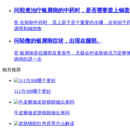
问
煎煮治疗银屑病的中药时，是否需要盖上锅盖
答
在熬制中药时，盖上盖子是个重要的步骤，这有助于
调理和辅助恢
问
轻微的银屑病症状，出现在腿部。
答
银屑病若在腿部反复发作，无疑会对皮肤状况乃至整
病情的进一步
相关推荐
311与308哪个更好
牛皮癣做皮肤镜能做出来吗