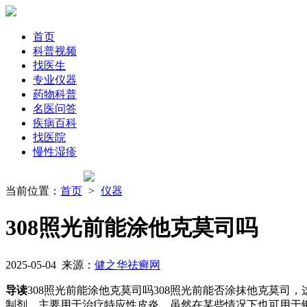
首页
科普视频
找医生
专业仪器
药物科普
名医问答
疾病百科
找医院
慢性湿疹
当前位置：
首页
>
仪器
308照光前能涂他克莫司吗
2025-05-04 来源：
健之华祛癣网
导读
308照光前能涂他克莫司吗308照光前能否涂抹他克莫
制剂，主要用于治疗特应性皮炎，虽然在某些情况下也可用于银