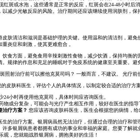
现红斑或水泡，这些通常是正常的反应，红斑会在24-48小时
，以减少光敏反应的风险。治疗期间还应该继续使用润肤剂，保
持皮肤清洁和滋润是基础护理的关键。使用温和的清洁剂，避免
加重炎症和刺激，使其更难愈合 。
。饮食方面，避免食用辛辣刺激性食物，减少饮酒，保持均衡的
。规律的作息和充足的睡眠对于免疫系统的健康至关重要。避免
08光斑照射治疗前可以擦他克莫司吗？ 一般而言，不建议。 光疗
询您的皮肤科医生，评估个人的具体情况，以制定较合适的治疗方
少24小时再使用他克莫司，具体时间应咨询医生。
药物成分复杂，可能会与光疗产生相互作用，较好在医生的指导
整治疗方案？
您应该咨询皮肤科医生，医生会根据您的病情，给
医生的治疗方案。银屑病虽然无法治疗，但通过合理的治疗和管
。许多银屑病患者都拥有成功的事业和幸福的家庭。您要了解就
极乐观，您就能战胜银屑病，拥抱美好的生活！